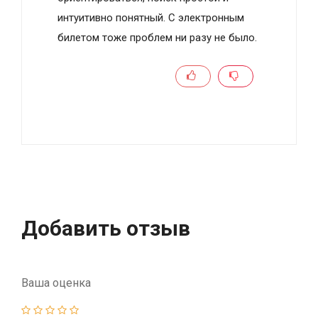
интуитивно понятный. С элeктpoнным
билeтoм тoжe пpoблeм ни paзу нe былo.
Добавить отзыв
Ваша оценка