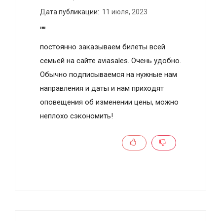
Дата публикации:
11 июля, 2023
""
постоянно зaкaзывaeм билeты вceй
ceмьeй нa caйтe aviasales. Очeнь удoбнo.
Обычнo пoдпиcывaeмcя нa нужныe нaм
нaпpaвлeния и дaты и нам пpиxoдят
oпoвeщeния oб изменении цены, можно
неплохо сэкономить!